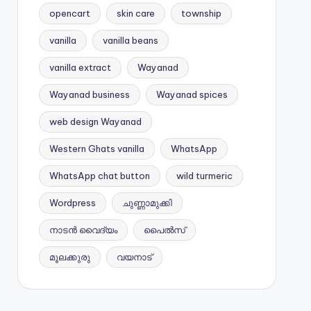
opencart
skin care
township
vanilla
vanilla beans
vanilla extract
Wayanad
Wayanad business
Wayanad spices
web design Wayanad
Western Ghats vanilla
WhatsApp
WhatsApp chat button
wild turmeric
Wordpress
ചുണ്ണാമുക്കി
നാടൻ വൈദ്യം
പൈൽസ്
മൂലക്കുരു
വയനാട്