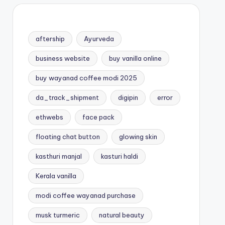
aftership
Ayurveda
business website
buy vanilla online
buy wayanad coffee modi 2025
da_track_shipment
digipin
error
ethwebs
face pack
floating chat button
glowing skin
kasthuri manjal
kasturi haldi
Kerala vanilla
modi coffee wayanad purchase
musk turmeric
natural beauty