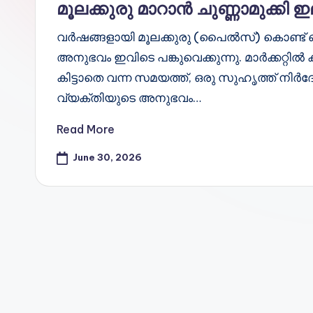
d
മൂലക്കുരു മാറാൻ ചുണ്ണാമുക്കി 
S
വർഷങ്ങളായി മൂലക്കുരു (പൈൽസ്) കൊണ്ട് ബു
pi
അനുഭവം ഇവിടെ പങ്കുവെക്കുന്നു. മാർക്കറ്റിൽ 
കിട്ടാതെ വന്ന സമയത്ത്, ഒരു സുഹൃത്ത് നിർ
c
വ്യക്തിയുടെ അനുഭവം…
e
Read More
O
June 30, 2026
u
tl
e
t
Bl