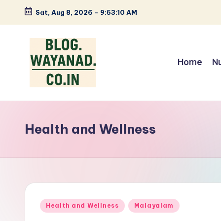
Sat, Aug 8, 2026
-
9:53:11 AM
Skip
to
content
Home
N
W
Wayanad
insights
a
—
Health and Wellness
y
spices,
tech,
a
health
n
and
local
a
Posted
Health and Wellness
Malayalam
stories
in