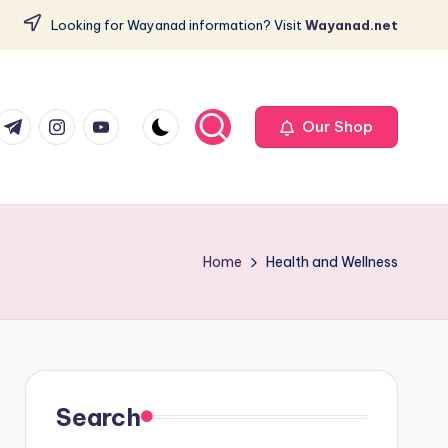
Looking for Wayanad information? Visit
Wayanad.net
com
er.com
t.me
instagram.com
youtube.com
Our Shop
Home
Health and Wellness
Search